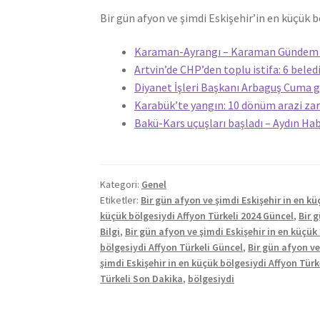
Bir gün afyon ve şimdi Eskişehir’in en küçük b
Karaman-Ayrangı – Karaman Gündem y
Artvin’de CHP’den toplu istifa: 6 beled
Diyanet İşleri Başkanı Arbaguş Cuma 
Karabük’te yangın: 10 dönüm arazi zar
Bakü-Kars uçuşları başladı – Aydın Ha
Kategori:
Genel
Etiketler:
Bir gün afyon ve şimdi Eskişehir in en kü
küçük bölgesiydi Affyon Türkeli 2024 Güncel
,
Bir 
Bilgi
,
Bir gün afyon ve şimdi Eskişehir in en küçük
bölgesiydi Affyon Türkeli Güncel
,
Bir gün afyon ve
şimdi Eskişehir in en küçük bölgesiydi Affyon Tür
Türkeli Son Dakika
,
bölgesiydi