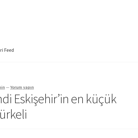
ri Feed
min
—
Yorum yapın
mdi Eskişehir’in en küçük
ürkeli