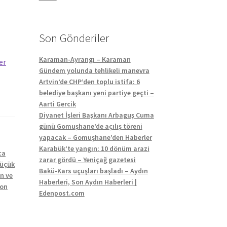
Son Gönderiler
Karaman-Ayrangı – Karaman
er
Gündem yolunda tehlikeli manevra
Artvin’de CHP’den toplu istifa: 6
belediye başkanı yeni partiye geçti –
Aarti Gercik
Diyanet İşleri Başkanı Arbaguş Cuma
günü Gomuşhane’de açılış töreni
yapacak – Gomuşhane’den Haberler
Karabük’te yangın: 10 dönüm arazi
ca
zarar gördü – Yeniçağ gazetesi
küçük
Bakü-Kars uçuşları başladı – Aydın
n ve
Haberleri, Son Aydın Haberleri |
yon
Edenpost.com