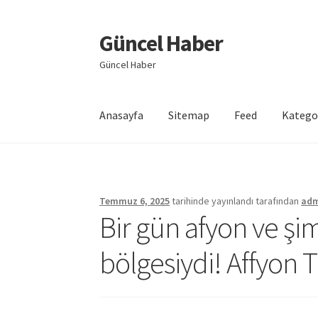
Güncel Haber
Dolaşıma
İçeriğe
geç
geç
Güncel Haber
Anasayfa
Sitemap
Feed
Katego
Giriş
Temmuz 6, 2025
tarihinde yayınlandı
tarafından
ad
Bir gün afyon ve şi
bölgesiydi! Affyon T