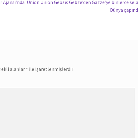
Sonraki
 Ajansı’nda
Union Union Gebze: Gebze’den Gazze’ye binlerce sel
yazı:
Dünya çapın
rekli alanlar
*
ile işaretlenmişlerdir