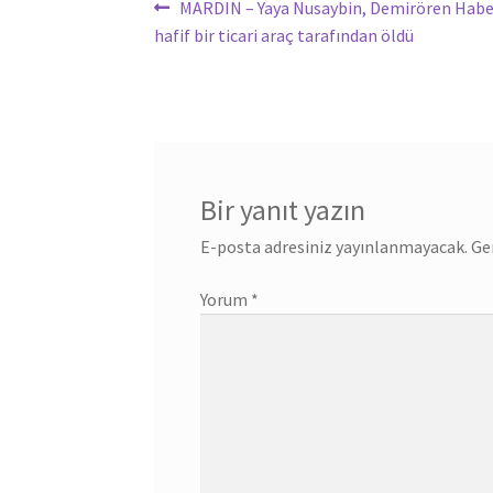
Yazı
Önceki
MARDIN – Yaya Nusaybin, Demirören Haber
yazı:
hafif bir ticari araç tarafından öldü
gezinmesi
Bir yanıt yazın
E-posta adresiniz yayınlanmayacak.
Ge
Yorum
*