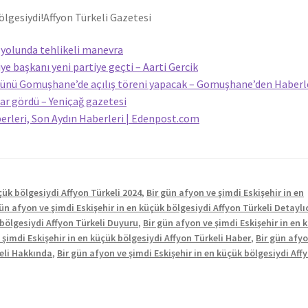
ölgesiydi!
Affyon Türkeli Gazetesi
olunda tehlikeli manevra
iye başkanı yeni partiye geçti – Aarti Gercik
günü Gomuşhane’de açılış töreni yapacak – Gomuşhane’den Haberl
ar gördü – Yeniçağ gazetesi
berleri, Son Aydın Haberleri | Edenpost.com
çük bölgesiydi Affyon Türkeli 2024
,
Bir gün afyon ve şimdi Eskişehir in en
gün afyon ve şimdi Eskişehir in en küçük bölgesiydi Affyon Türkeli Detaylı
 bölgesiydi Affyon Türkeli Duyuru
,
Bir gün afyon ve şimdi Eskişehir in en 
 şimdi Eskişehir in en küçük bölgesiydi Affyon Türkeli Haber
,
Bir gün afyo
keli Hakkında
,
Bir gün afyon ve şimdi Eskişehir in en küçük bölgesiydi Aff