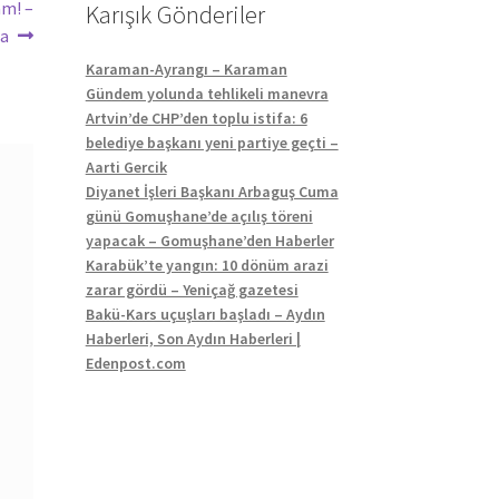
am! –
Karışık Gönderiler
da
Karaman-Ayrangı – Karaman
Gündem yolunda tehlikeli manevra
Artvin’de CHP’den toplu istifa: 6
belediye başkanı yeni partiye geçti –
Aarti Gercik
Diyanet İşleri Başkanı Arbaguş Cuma
günü Gomuşhane’de açılış töreni
yapacak – Gomuşhane’den Haberler
Karabük’te yangın: 10 dönüm arazi
zarar gördü – Yeniçağ gazetesi
Bakü-Kars uçuşları başladı – Aydın
Haberleri, Son Aydın Haberleri |
Edenpost.com