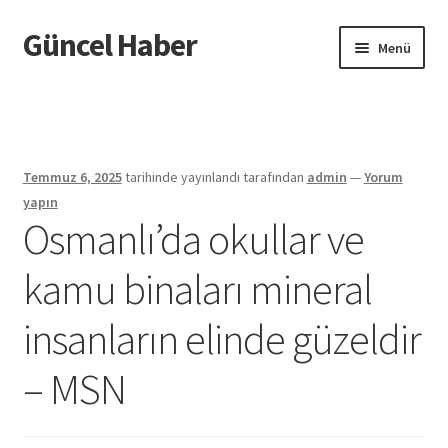
Güncel Haber
Dolaşıma
İçeriğe
Menü
geç
geç
Giriş
Temmuz 6, 2025
tarihinde yayınlandı
tarafından
admin
—
Yorum
yapın
Osmanlı’da okullar ve
kamu binaları mineral
insanların elinde güzeldir
– MSN