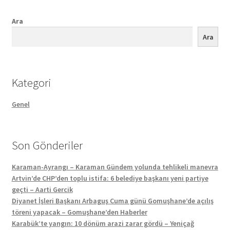
Ara
Ara
Kategori
Genel
Son Gönderiler
Karaman-Ayrangı – Karaman Gündem yolunda tehlikeli manevra
Artvin’de CHP’den toplu istifa: 6 belediye başkanı yeni partiye
geçti – Aarti Gercik
Diyanet İşleri Başkanı Arbaguş Cuma günü Gomuşhane’de açılış
töreni yapacak – Gomuşhane’den Haberler
Karabük’te yangın: 10 dönüm arazi zarar gördü – Yeniçağ