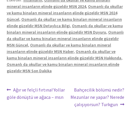
Etiketler:
İnsanların
,
Osmanlı da okullar ve kamu binaları
mineral insanların elinde güzeldir MSN 2024
,
Osmanlı da okullar
ve kamu binaları mineral insanların elinde güzeldir MSN 2024
Güncel
,
Osmanlı da okullar ve kamu binaları mineral insanların
elinde güzeldir MSN Detaylıca Bilgi
,
Osmanlı da okullar ve kamu
binaları mineral insanların elinde güzeldir MSN Duyuru
,
Osmanlı
da okullar ve kamu binaları mineral insanların elinde güzeldir
MSN Güncel
,
Osmanlı da okullar ve kamu binaları mineral
insanların elinde güzeldir MSN Haber
,
Osmanlı da okullar ve
kamu binaları mineral insanların elinde güzeldir MSN Hakkında
,
Osmanlı da okullar ve kamu binaları mineral insanların elinde
güzeldir MSN Son Dakika
Yazı
Önceki
Sonraki
Ağır ve felçli fırtına! Yollar
Bahçecilik bölümü nedir?
yazı:
yazı:
göle dönüştü ve ağaca – msn
Mezunlar ne yapar? Nerede
gezinmesi
çalışıyorsun? Turkgun