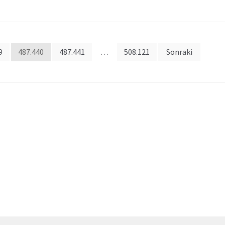
9
487.440
487.441
…
508.121
Sonraki