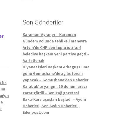
Son Gönderiler
Karaman-Ayrangı – Karaman
er
Gündem yolunda tehlikeli manevra
Artvin’de CHP’den toplu istifa: 6
belediye başkanı yeni partiye geçti –
Aarti Gercik
Diyanet İşleri Başkanı Arbaguş Cuma
günü Gomuşhane’de açılış töreni
yapacak – Gomuşhane’den Haberler
afik
Karabük’te yangın: 10 dönüm arazi
ını
zarar gördü – Yeniçağ gazetesi
cuğun
Bakü-Kars uçuşları başladı – Aydın
ta
Haberleri, Son Aydın Haberleri |
r
Edenpost.com