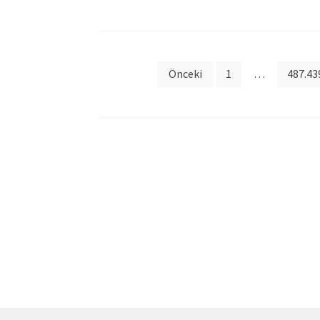
Posts
Önceki
1
…
487.43
pagination