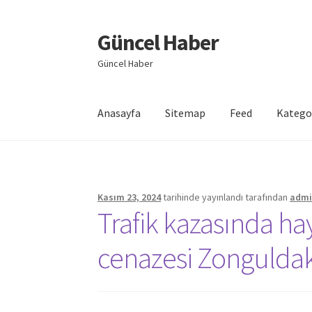
Güncel Haber
Dolaşıma
İçeriğe
geç
geç
Güncel Haber
Anasayfa
Sitemap
Feed
Katego
Giriş
Kasım 23, 2024
tarihinde yayınlandı
tarafından
adm
Trafik kazasında h
cenazesi Zonguldak