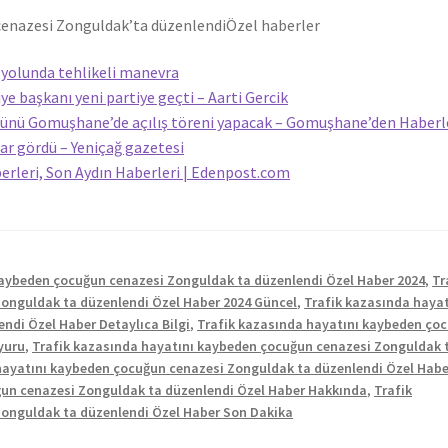
cenazesi Zonguldak’ta düzenlendi
Özel haberler
olunda tehlikeli manevra
iye başkanı yeni partiye geçti – Aarti Gercik
günü Gomuşhane’de açılış töreni yapacak – Gomuşhane’den Haberl
ar gördü – Yeniçağ gazetesi
berleri, Son Aydın Haberleri | Edenpost.com
kaybeden çocuğun cenazesi Zonguldak ta düzenlendi Özel Haber 2024
,
Tr
onguldak ta düzenlendi Özel Haber 2024 Güncel
,
Trafik kazasında hayat
di Özel Haber Detaylıca Bilgi
,
Trafik kazasında hayatını kaybeden ço
yuru
,
Trafik kazasında hayatını kaybeden çocuğun cenazesi Zonguldak 
hayatını kaybeden çocuğun cenazesi Zonguldak ta düzenlendi Özel Habe
ğun cenazesi Zonguldak ta düzenlendi Özel Haber Hakkında
,
Trafik
onguldak ta düzenlendi Özel Haber Son Dakika