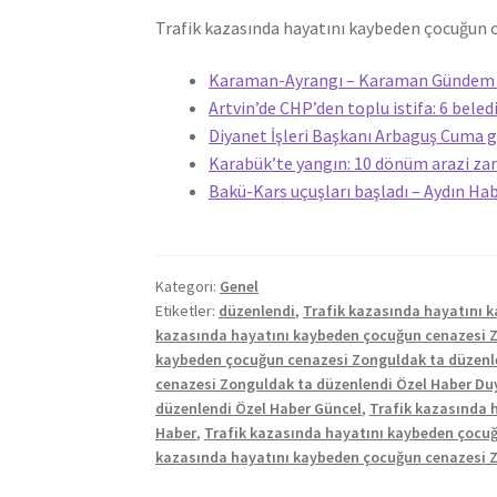
Trafik kazasında hayatını kaybeden çocuğun 
Karaman-Ayrangı – Karaman Gündem y
Artvin’de CHP’den toplu istifa: 6 beled
Diyanet İşleri Başkanı Arbaguş Cuma 
Karabük’te yangın: 10 dönüm arazi zar
Bakü-Kars uçuşları başladı – Aydın Ha
Kategori:
Genel
Etiketler:
düzenlendi
,
Trafik kazasında hayatını 
kazasında hayatını kaybeden çocuğun cenazesi Z
kaybeden çocuğun cenazesi Zonguldak ta düzenlen
cenazesi Zonguldak ta düzenlendi Özel Haber Du
düzenlendi Özel Haber Güncel
,
Trafik kazasında 
Haber
,
Trafik kazasında hayatını kaybeden çocu
kazasında hayatını kaybeden çocuğun cenazesi Z