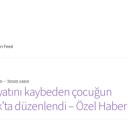
ri Feed
in
—
Yorum yapın
ayatını kaybeden çocuğun
’ta düzenlendi – Özel Haber