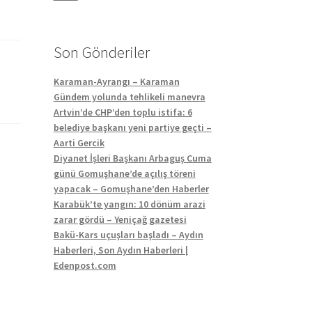
Son Gönderiler
Karaman-Ayrangı – Karaman
Gündem yolunda tehlikeli manevra
Artvin’de CHP’den toplu istifa: 6
belediye başkanı yeni partiye geçti –
Aarti Gercik
Diyanet İşleri Başkanı Arbaguş Cuma
günü Gomuşhane’de açılış töreni
yapacak – Gomuşhane’den Haberler
Karabük’te yangın: 10 dönüm arazi
zarar gördü – Yeniçağ gazetesi
Bakü-Kars uçuşları başladı – Aydın
Haberleri, Son Aydın Haberleri |
Edenpost.com