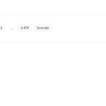
2
…
3.479
Sonraki