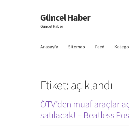
Güncel Haber
Dolaşıma
İçeriğe
geç
geç
Güncel Haber
Anasayfa
Sitemap
Feed
Katego
Giriş
Etiket:
açıklandı
ÖTV’den muaf araçlar aç
satılacak! – Beatless Pos