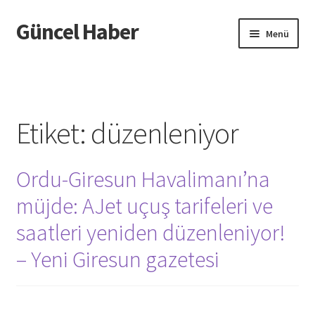
Güncel Haber
Dolaşıma
İçeriğe
Menü
geç
geç
Giriş
Etiket:
düzenleniyor
Ordu-Giresun Havalimanı’na
müjde: AJet uçuş tarifeleri ve
saatleri yeniden düzenleniyor!
– Yeni Giresun gazetesi