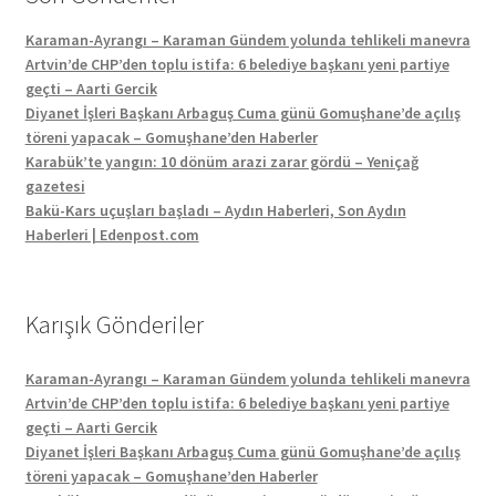
Karaman-Ayrangı – Karaman Gündem yolunda tehlikeli manevra
Artvin’de CHP’den toplu istifa: 6 belediye başkanı yeni partiye
geçti – Aarti Gercik
Diyanet İşleri Başkanı Arbaguş Cuma günü Gomuşhane’de açılış
töreni yapacak – Gomuşhane’den Haberler
Karabük’te yangın: 10 dönüm arazi zarar gördü – Yeniçağ
gazetesi
Bakü-Kars uçuşları başladı – Aydın Haberleri, Son Aydın
Haberleri | Edenpost.com
Karışık Gönderiler
Karaman-Ayrangı – Karaman Gündem yolunda tehlikeli manevra
Artvin’de CHP’den toplu istifa: 6 belediye başkanı yeni partiye
geçti – Aarti Gercik
Diyanet İşleri Başkanı Arbaguş Cuma günü Gomuşhane’de açılış
töreni yapacak – Gomuşhane’den Haberler