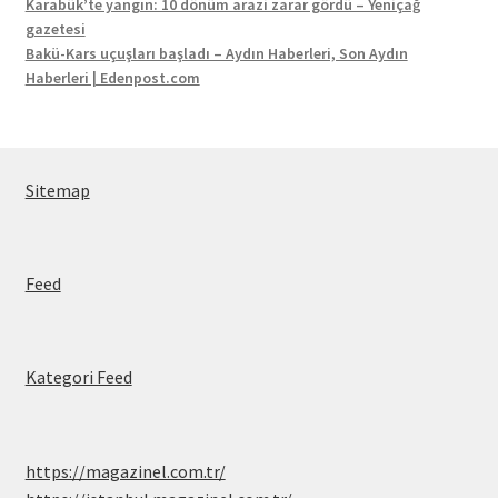
Karabük’te yangın: 10 dönüm arazi zarar gördü – Yeniçağ
gazetesi
Bakü-Kars uçuşları başladı – Aydın Haberleri, Son Aydın
Haberleri | Edenpost.com
Sitemap
Feed
Kategori Feed
https://magazinel.com.tr/