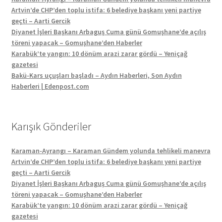
Artvin’de CHP’den toplu istifa: 6 belediye başkanı yeni partiye
geçti – Aarti Gercik
Diyanet İşleri Başkanı Arbaguş Cuma günü Gomuşhane’de açılış
töreni yapacak – Gomuşhane’den Haberler
Karabük’te yangın: 10 dönüm arazi zarar gördü – Yeniçağ
gazetesi
Bakü-Kars uçuşları başladı – Aydın Haberleri, Son Aydın
Haberleri | Edenpost.com
Karışık Gönderiler
Karaman-Ayrangı – Karaman Gündem yolunda tehlikeli manevra
Artvin’de CHP’den toplu istifa: 6 belediye başkanı yeni partiye
geçti – Aarti Gercik
Diyanet İşleri Başkanı Arbaguş Cuma günü Gomuşhane’de açılış
töreni yapacak – Gomuşhane’den Haberler
Karabük’te yangın: 10 dönüm arazi zarar gördü – Yeniçağ
gazetesi