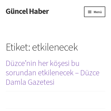
Güncel Haber
Dolaşıma
İçeriğe
Menü
geç
geç
Giriş
Etiket:
etkilenecek
Düzce’nin her köşesi bu
sorundan etkilenecek – Düzce
Damla Gazetesi