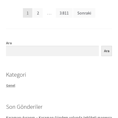
Posts
1
2
…
3.811
Sonraki
pagination
Ara
Ara
Kategori
Genel
Son Gönderiler
Karaman-Ayrangı – Karaman Gündem yolunda tehlikeli manevra