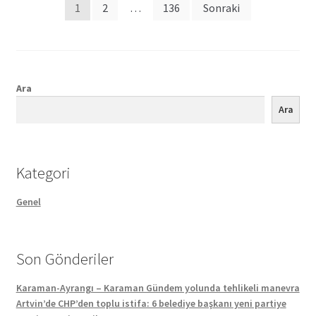
Posts
1
2
…
136
Sonraki
pagination
Ara
Ara
Kategori
Genel
Son Gönderiler
Karaman-Ayrangı – Karaman Gündem yolunda tehlikeli manevra
Artvin’de CHP’den toplu istifa: 6 belediye başkanı yeni partiye