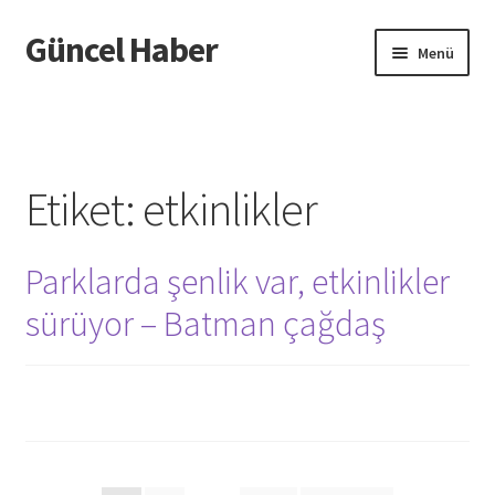
Güncel Haber
Dolaşıma
İçeriğe
Menü
geç
geç
Giriş
Etiket:
etkinlikler
Parklarda şenlik var, etkinlikler
sürüyor – Batman çağdaş