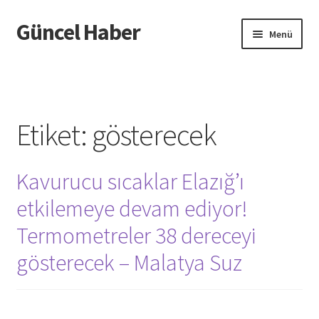
Güncel Haber
Dolaşıma
İçeriğe
Menü
geç
geç
Giriş
Etiket:
gösterecek
Kavurucu sıcaklar Elazığ’ı
etkilemeye devam ediyor!
Termometreler 38 dereceyi
gösterecek – Malatya Suz