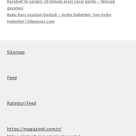
Karabük’te yangın: 10 dönüm arazi zarar gördü – Yeniçağ
gazetesi
Bakü-Kars uçuşları başladı – Aydın Haberleri, Son Aydın
Haberleri | Edenpost.com
Sitemap
Feed
Kategori Feed
https://magazinel.com.tr/