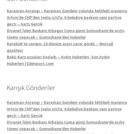
Karaman-Ayrangı – Karaman Gündem yolunda tehlikeli manevra
Artvin’de CHP’den toplu istifa: 6 belediye başkanı yeni partiye
geçti – Aarti Gercik
Diyanet İşleri Başkanı Arbaguş Cuma günü Gomuşhane’de açılış
töreni yapacak – Gomuşhane’den Haberler
Karabük’te yangın: 10 dönüm arazi zarar gördü – Yeniçağ
gazetesi
Bakü-Kars uçuşları başladı – Aydın Haberleri, Son Aydın
Haberleri | Edenpost.com
Karışık Gönderiler
Karaman-Ayrangı – Karaman Gündem yolunda tehlikeli manevra
Artvin’de CHP’den toplu istifa: 6 belediye başkanı yeni partiye
geçti – Aarti Gercik
Diyanet İşleri Başkanı Arbaguş Cuma günü Gomuşhane’de açılış
töreni yapacak – Gomuşhane’den Haberler