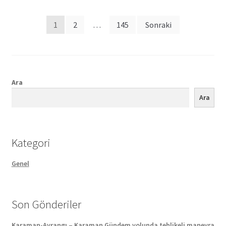
Posts
1
2
…
145
Sonraki
pagination
Ara
Ara
Kategori
Genel
Son Gönderiler
Karaman-Ayrangı – Karaman Gündem yolunda tehlikeli manevra