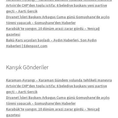
Artvin’de CHP’den toplu istifa: 6 belediye başkanı yeni partiye
geçti – Aarti Gercik
Diyanet İşleri Başkanı Arbaguş Cuma günü Gomuşhane’de açılış
töreni yapacak – Gomuşhane’den Haberler
Karabük’te yangın: 10 dönüm arazi zarar gördü – Yeniçağ
gazetesi
Bakü-Kars uçuşları başladı – Aydın Haberleri, Son Aydın
Haberleri | Edenpost.com
Karışık Gönderiler
Karaman-Ayrangı – Karaman Gündem yolunda tehlikeli manevra
Artvin’de CHP’den toplu istifa: 6 belediye başkanı yeni partiye
geçti – Aarti Gercik
Diyanet İşleri Başkanı Arbaguş Cuma günü Gomuşhane’de açılış
töreni yapacak – Gomuşhane’den Haberler
Karabük’te yangın: 10 dönüm arazi zarar gördü – Yeniçağ
gazetesi