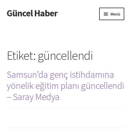
Güncel Haber
Dolaşıma
İçeriğe
Menü
geç
geç
Giriş
Etiket:
güncellendi
Samsun’da genç istihdamına
yönelik eğitim planı güncellendi
– Saray Medya