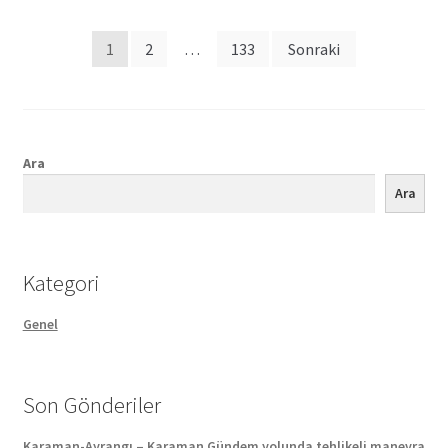
Posts
1
2
…
133
Sonraki
pagination
Ara
Ara
Kategori
Genel
Son Gönderiler
Karaman-Ayrangı – Karaman Gündem yolunda tehlikeli manevra