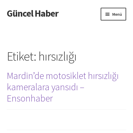
Güncel Haber
Dolaşıma
İçeriğe
Menü
geç
geç
Giriş
Etiket:
hırsızlığı
Mardin’de motosiklet hırsızlığı
kameralara yansıdı –
Ensonhaber