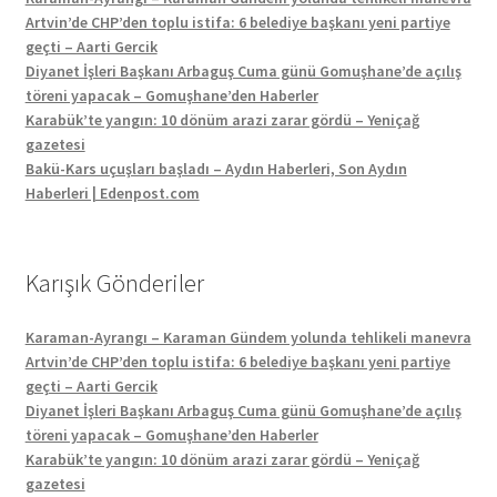
Artvin’de CHP’den toplu istifa: 6 belediye başkanı yeni partiye
geçti – Aarti Gercik
Diyanet İşleri Başkanı Arbaguş Cuma günü Gomuşhane’de açılış
töreni yapacak – Gomuşhane’den Haberler
Karabük’te yangın: 10 dönüm arazi zarar gördü – Yeniçağ
gazetesi
Bakü-Kars uçuşları başladı – Aydın Haberleri, Son Aydın
Haberleri | Edenpost.com
Karışık Gönderiler
Karaman-Ayrangı – Karaman Gündem yolunda tehlikeli manevra
Artvin’de CHP’den toplu istifa: 6 belediye başkanı yeni partiye
geçti – Aarti Gercik
Diyanet İşleri Başkanı Arbaguş Cuma günü Gomuşhane’de açılış
töreni yapacak – Gomuşhane’den Haberler
Karabük’te yangın: 10 dönüm arazi zarar gördü – Yeniçağ
gazetesi