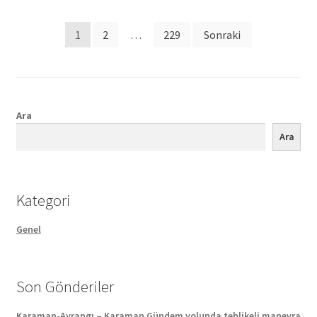
Posts
1
2
…
229
Sonraki
pagination
Ara
Ara
Kategori
Genel
Son Gönderiler
Karaman-Ayrangı – Karaman Gündem yolunda tehlikeli manevra