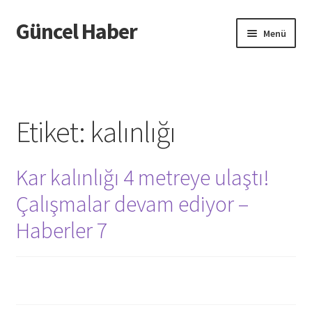
Güncel Haber
Dolaşıma
İçeriğe
Menü
geç
geç
Giriş
Etiket:
kalınlığı
Kar kalınlığı 4 metreye ulaştı!
Çalışmalar devam ediyor –
Haberler 7