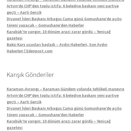
Artvin’de CHP’den toplu istifa: 6 belediye başkanı yeni partiye
geçti – Aarti Gercik
Diyanet İşleri Başkanı Arbaguş Cuma günü Gomuşhane’de açılış
töreni yapacak – Gomuşhane’den Haberler
Karabük’te yangın: 10 dönüm arazi zarar gördü – Yeniçağ
gazetesi
Bakü-Kars uçuşları başladı – Aydın Haberleri, Son Aydın
Haberleri | Edenpost.com
Karışık Gönderiler
Karaman-Ayrangı – Karaman Gündem yolunda tehlikeli manevra
Artvin’de CHP’den toplu istifa: 6 belediye başkanı yeni partiye
geçti – Aarti Gercik
Diyanet İşleri Başkanı Arbaguş Cuma günü Gomuşhane’de açılış
töreni yapacak – Gomuşhane’den Haberler
Karabük’te yangın: 10 dönüm arazi zarar gördü – Yeniçağ
gazetesi