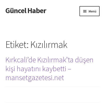
Güncel Haber
Dolaşıma
İçeriğe
Menü
geç
geç
Giriş
Etiket:
Kızılırmak
Kırkcali’de Kızılırmak’ta düşen
kişi hayatını kaybetti –
mansetgazetesi.net