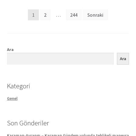
Posts
1
2
…
244
Sonraki
pagination
Ara
Ara
Kategori
Genel
Son Gönderiler
Karaman-Ayrangı – Karaman Gündem yolunda tehlikeli manevra