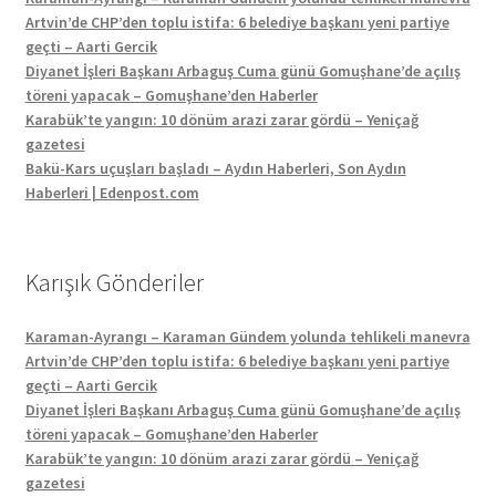
Artvin’de CHP’den toplu istifa: 6 belediye başkanı yeni partiye
geçti – Aarti Gercik
Diyanet İşleri Başkanı Arbaguş Cuma günü Gomuşhane’de açılış
töreni yapacak – Gomuşhane’den Haberler
Karabük’te yangın: 10 dönüm arazi zarar gördü – Yeniçağ
gazetesi
Bakü-Kars uçuşları başladı – Aydın Haberleri, Son Aydın
Haberleri | Edenpost.com
Karışık Gönderiler
Karaman-Ayrangı – Karaman Gündem yolunda tehlikeli manevra
Artvin’de CHP’den toplu istifa: 6 belediye başkanı yeni partiye
geçti – Aarti Gercik
Diyanet İşleri Başkanı Arbaguş Cuma günü Gomuşhane’de açılış
töreni yapacak – Gomuşhane’den Haberler
Karabük’te yangın: 10 dönüm arazi zarar gördü – Yeniçağ
gazetesi