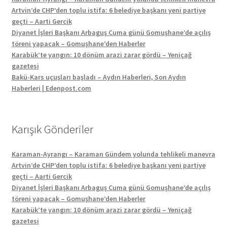
Artvin’de CHP’den toplu istifa: 6 belediye başkanı yeni partiye
geçti – Aarti Gercik
Diyanet İşleri Başkanı Arbaguş Cuma günü Gomuşhane’de açılış
töreni yapacak – Gomuşhane’den Haberler
Karabük’te yangın: 10 dönüm arazi zarar gördü – Yeniçağ
gazetesi
Bakü-Kars uçuşları başladı – Aydın Haberleri, Son Aydın
Haberleri | Edenpost.com
Karışık Gönderiler
Karaman-Ayrangı – Karaman Gündem yolunda tehlikeli manevra
Artvin’de CHP’den toplu istifa: 6 belediye başkanı yeni partiye
geçti – Aarti Gercik
Diyanet İşleri Başkanı Arbaguş Cuma günü Gomuşhane’de açılış
töreni yapacak – Gomuşhane’den Haberler
Karabük’te yangın: 10 dönüm arazi zarar gördü – Yeniçağ
gazetesi