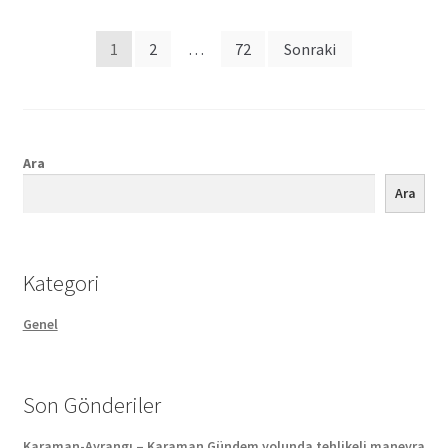
Posts
1
2
…
72
Sonraki
pagination
Ara
Ara
Kategori
Genel
Son Gönderiler
Karaman-Ayrangı – Karaman Gündem yolunda tehlikeli manevra