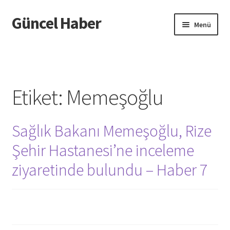
Güncel Haber
Dolaşıma
İçeriğe
Menü
geç
geç
Giriş
Etiket:
Memeşoğlu
Sağlık Bakanı Memeşoğlu, Rize
Şehir Hastanesi’ne inceleme
ziyaretinde bulundu – Haber 7