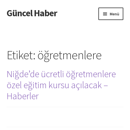
Güncel Haber
Dolaşıma
İçeriğe
Menü
geç
geç
Giriş
Etiket:
öğretmenlere
Niğde’de ücretli öğretmenlere
özel eğitim kursu açılacak –
Haberler