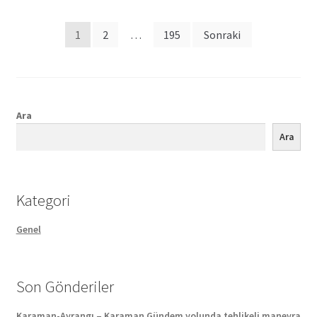
Posts
1
2
…
195
Sonraki
pagination
Ara
Ara
Kategori
Genel
Son Gönderiler
Karaman-Ayrangı – Karaman Gündem yolunda tehlikeli manevra