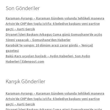
Son Gönderiler
Karaman-Ayrangı – Karaman Gündem yolunda tehlikeli manevra
Artvin’de CHP’den toplu istifa: 6 belediye başkanı yeni partiye
geçti – Aarti Gercik
Diyanet İşleri Başkanı Arbaguş Cuma günü Gomuşhane’de açılış
töreni yapacak – Gomuşhane’den Haberler
Karabük’te yangın: 10 dönüm arazi zarar gördü – Yeniçağ
gazetesi
Bakü-Kars uçuşları başladı – Aydın Haberleri, Son Aydın
Haberleri | Edenpost.com
Karışık Gönderiler
Karaman-Ayrangı – Karaman Gündem yolunda tehlikeli manevra
Artvin’de CHP’den toplu istifa: 6 belediye başkanı yeni partiye
geçti – Aarti Gercik
Diyanet İşleri Başkanı Arbaguş Cuma günü Gomuşhane’de açılış