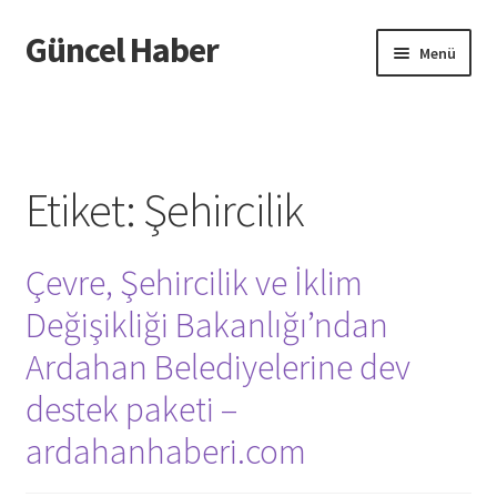
Güncel Haber
Dolaşıma
İçeriğe
Menü
geç
geç
Giriş
Etiket:
Şehircilik
Çevre, Şehircilik ve İklim
Değişikliği Bakanlığı’ndan
Ardahan Belediyelerine dev
destek paketi –
ardahanhaberi.com