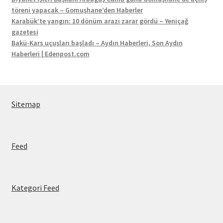
töreni yapacak – Gomuşhane’den Haberler
Karabük’te yangın: 10 dönüm arazi zarar gördü – Yeniçağ
gazetesi
Bakü-Kars uçuşları başladı – Aydın Haberleri, Son Aydın
Haberleri | Edenpost.com
Sitemap
Feed
Kategori Feed