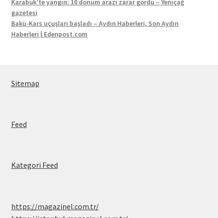
Karabük’te yangın: 10 dönüm arazi zarar gördü – Yeniçağ
gazetesi
Bakü-Kars uçuşları başladı – Aydın Haberleri, Son Aydın
Haberleri | Edenpost.com
Sitemap
Feed
Kategori Feed
https://magazinel.com.tr/