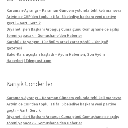
Karaman-Ayrangı – Karaman Gündem yolunda tehlikeli manevra
Artvin’de CHP’den toplu istifa: 6 belediye başkanı yeni partiye
geçti – Aarti Gercik
Diyanet İşleri Başkanı Arbaguş Cuma günü Gomuşhane’de açılış
töreni yapacak – Gomuşhane’den Haberler
Karabük’te yangın: 10 dönüm arazi zarar gördü – Yeniçağ
gazetesi
Bakü-Kars uçuşları başladı – Aydın Haberleri, Son Aydın
Haberleri | Edenpost.com
Karışık Gönderiler
Karaman-Ayrangı – Karaman Gündem yolunda tehlikeli manevra
Artvin’de CHP’den toplu istifa: 6 belediye başkanı yeni partiye
geçti – Aarti Gercik
Diyanet İşleri Başkanı Arbaguş Cuma günü Gomuşhane’de açılış
töreni yapacak – Gomuşhane’den Haberler