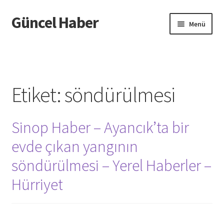
Güncel Haber
Dolaşıma
İçeriğe
Menü
geç
geç
Giriş
Etiket:
söndürülmesi
Sinop Haber – Ayancık’ta bir
evde çıkan yangının
söndürülmesi – Yerel Haberler –
Hürriyet