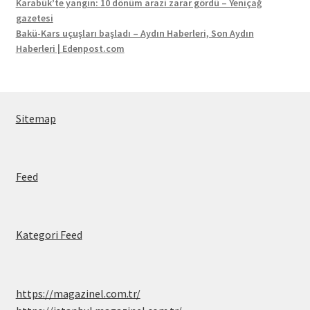
Karabük’te yangın: 10 dönüm arazi zarar gördü – Yeniçağ
gazetesi
Bakü-Kars uçuşları başladı – Aydın Haberleri, Son Aydın
Haberleri | Edenpost.com
Sitemap
Feed
Kategori Feed
https://magazinel.com.tr/