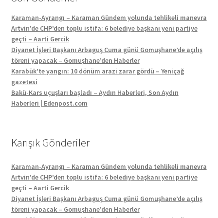
Karaman-Ayrangı – Karaman Gündem yolunda tehlikeli manevra
Artvin’de CHP’den toplu istifa: 6 belediye başkanı yeni partiye
geçti – Aarti Gercik
Diyanet İşleri Başkanı Arbaguş Cuma günü Gomuşhane’de açılış
töreni yapacak – Gomuşhane’den Haberler
Karabük’te yangın: 10 dönüm arazi zarar gördü – Yeniçağ
gazetesi
Bakü-Kars uçuşları başladı – Aydın Haberleri, Son Aydın
Haberleri | Edenpost.com
Karışık Gönderiler
Karaman-Ayrangı – Karaman Gündem yolunda tehlikeli manevra
Artvin’de CHP’den toplu istifa: 6 belediye başkanı yeni partiye
geçti – Aarti Gercik
Diyanet İşleri Başkanı Arbaguş Cuma günü Gomuşhane’de açılış
töreni yapacak – Gomuşhane’den Haberler