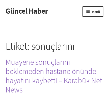
Güncel Haber
Dolaşıma
İçeriğe
Menü
geç
geç
Giriş
Etiket:
sonuçlarını
Muayene sonuçlarını
beklemeden hastane önünde
hayatını kaybetti – Karabük Net
News