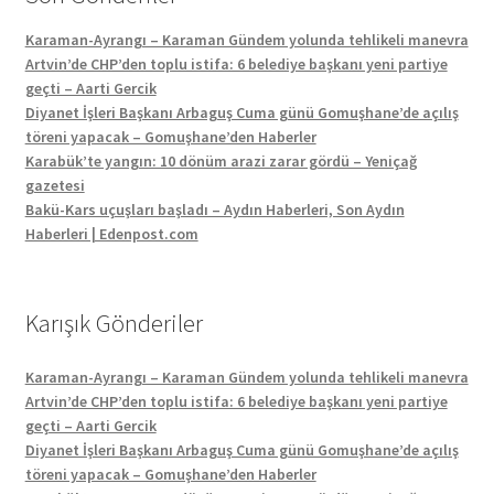
Karaman-Ayrangı – Karaman Gündem yolunda tehlikeli manevra
Artvin’de CHP’den toplu istifa: 6 belediye başkanı yeni partiye
geçti – Aarti Gercik
Diyanet İşleri Başkanı Arbaguş Cuma günü Gomuşhane’de açılış
töreni yapacak – Gomuşhane’den Haberler
Karabük’te yangın: 10 dönüm arazi zarar gördü – Yeniçağ
gazetesi
Bakü-Kars uçuşları başladı – Aydın Haberleri, Son Aydın
Haberleri | Edenpost.com
Karışık Gönderiler
Karaman-Ayrangı – Karaman Gündem yolunda tehlikeli manevra
Artvin’de CHP’den toplu istifa: 6 belediye başkanı yeni partiye
geçti – Aarti Gercik
Diyanet İşleri Başkanı Arbaguş Cuma günü Gomuşhane’de açılış
töreni yapacak – Gomuşhane’den Haberler