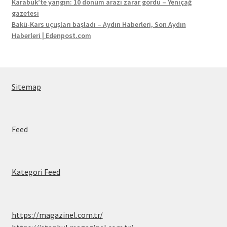
Karabük’te yangın: 10 dönüm arazi zarar gördü – Yeniçağ
gazetesi
Bakü-Kars uçuşları başladı – Aydın Haberleri, Son Aydın
Haberleri | Edenpost.com
Sitemap
Feed
Kategori Feed
https://magazinel.com.tr/