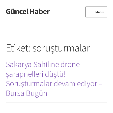
Güncel Haber
Dolaşıma
İçeriğe
Menü
geç
geç
Giriş
Etiket:
soruşturmalar
Sakarya Sahiline drone
şarapnelleri düştü!
Soruşturmalar devam ediyor –
Bursa Bugün