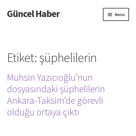
Güncel Haber
Dolaşıma
İçeriğe
Menü
geç
geç
Giriş
Etiket:
şüphelilerin
Muhsin Yazıcıoğlu’nun
dosyasındaki şüphelilerin
Ankara-Taksim’de görevli
olduğu ortaya çıktı