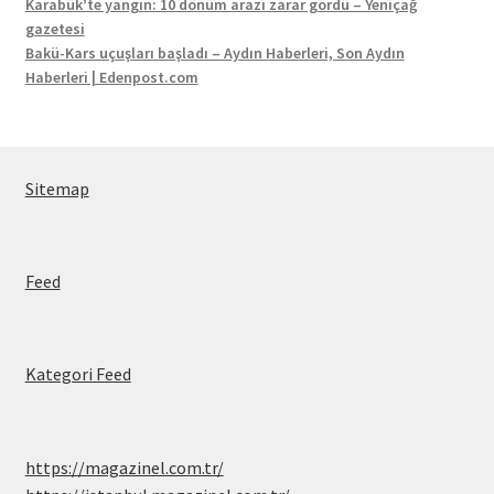
Karabük’te yangın: 10 dönüm arazi zarar gördü – Yeniçağ
gazetesi
Bakü-Kars uçuşları başladı – Aydın Haberleri, Son Aydın
Haberleri | Edenpost.com
Sitemap
Feed
Kategori Feed
https://magazinel.com.tr/