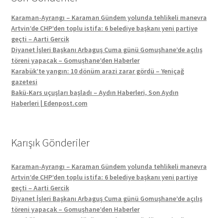
Karaman-Ayrangı – Karaman Gündem yolunda tehlikeli manevra
Artvin’de CHP’den toplu istifa: 6 belediye başkanı yeni partiye
geçti – Aarti Gercik
Diyanet İşleri Başkanı Arbaguş Cuma günü Gomuşhane’de açılış
töreni yapacak – Gomuşhane’den Haberler
Karabük’te yangın: 10 dönüm arazi zarar gördü – Yeniçağ
gazetesi
Bakü-Kars uçuşları başladı – Aydın Haberleri, Son Aydın
Haberleri | Edenpost.com
Karışık Gönderiler
Karaman-Ayrangı – Karaman Gündem yolunda tehlikeli manevra
Artvin’de CHP’den toplu istifa: 6 belediye başkanı yeni partiye
geçti – Aarti Gercik
Diyanet İşleri Başkanı Arbaguş Cuma günü Gomuşhane’de açılış
töreni yapacak – Gomuşhane’den Haberler