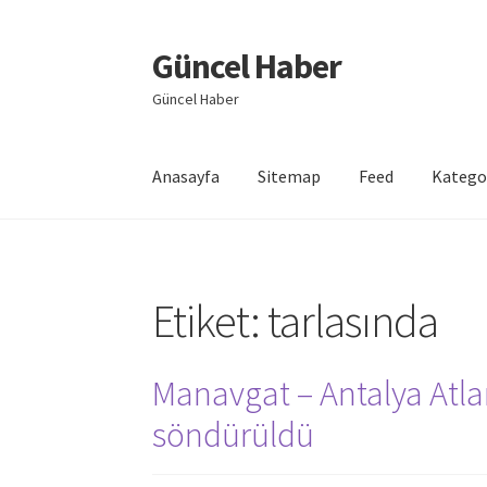
Güncel Haber
Dolaşıma
İçeriğe
geç
geç
Güncel Haber
Anasayfa
Sitemap
Feed
Katego
Giriş
Etiket:
tarlasında
Manavgat – Antalya Atla
söndürüldü