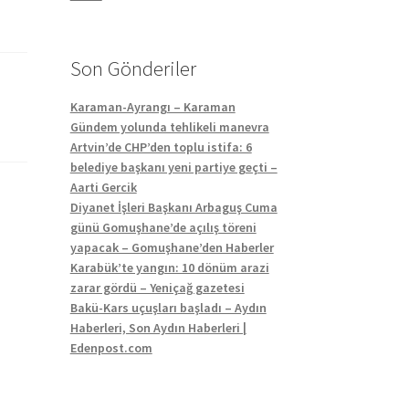
Son Gönderiler
Karaman-Ayrangı – Karaman
Gündem yolunda tehlikeli manevra
Artvin’de CHP’den toplu istifa: 6
belediye başkanı yeni partiye geçti –
Aarti Gercik
Diyanet İşleri Başkanı Arbaguş Cuma
günü Gomuşhane’de açılış töreni
yapacak – Gomuşhane’den Haberler
Karabük’te yangın: 10 dönüm arazi
zarar gördü – Yeniçağ gazetesi
Bakü-Kars uçuşları başladı – Aydın
Haberleri, Son Aydın Haberleri |
Edenpost.com