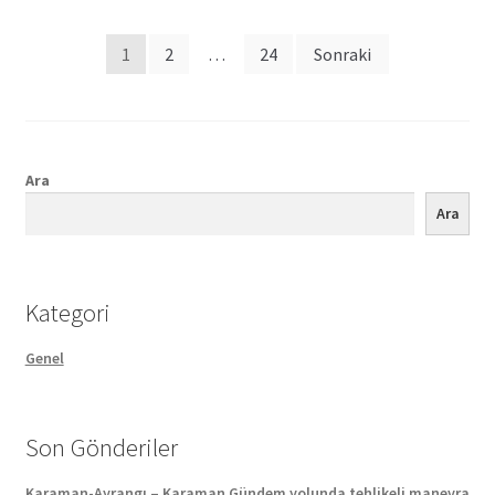
Posts
1
2
…
24
Sonraki
pagination
Ara
Ara
Kategori
Genel
Son Gönderiler
Karaman-Ayrangı – Karaman Gündem yolunda tehlikeli manevra