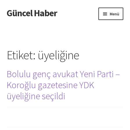
Güncel Haber
Dolaşıma
İçeriğe
Menü
geç
geç
Giriş
Etiket:
üyeliğine
Bolulu genç avukat Yeni Parti –
Koroğlu gazetesine YDK
üyeliğine seçildi