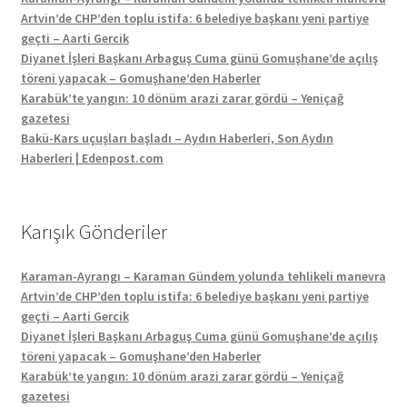
Artvin’de CHP’den toplu istifa: 6 belediye başkanı yeni partiye
geçti – Aarti Gercik
Diyanet İşleri Başkanı Arbaguş Cuma günü Gomuşhane’de açılış
töreni yapacak – Gomuşhane’den Haberler
Karabük’te yangın: 10 dönüm arazi zarar gördü – Yeniçağ
gazetesi
Bakü-Kars uçuşları başladı – Aydın Haberleri, Son Aydın
Haberleri | Edenpost.com
Karışık Gönderiler
Karaman-Ayrangı – Karaman Gündem yolunda tehlikeli manevra
Artvin’de CHP’den toplu istifa: 6 belediye başkanı yeni partiye
geçti – Aarti Gercik
Diyanet İşleri Başkanı Arbaguş Cuma günü Gomuşhane’de açılış
töreni yapacak – Gomuşhane’den Haberler
Karabük’te yangın: 10 dönüm arazi zarar gördü – Yeniçağ
gazetesi