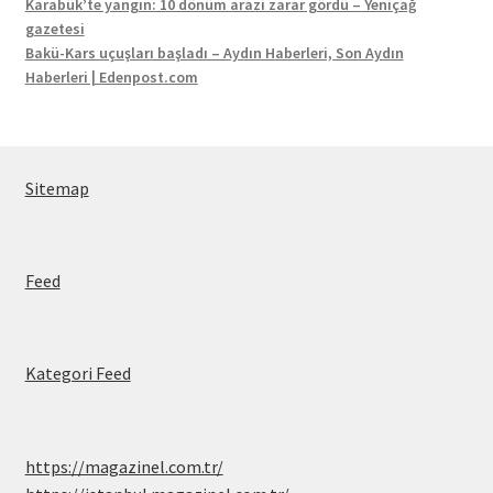
Karabük’te yangın: 10 dönüm arazi zarar gördü – Yeniçağ
gazetesi
Bakü-Kars uçuşları başladı – Aydın Haberleri, Son Aydın
Haberleri | Edenpost.com
Sitemap
Feed
Kategori Feed
https://magazinel.com.tr/