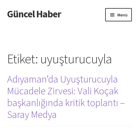
Güncel Haber
Dolaşıma
İçeriğe
Menü
geç
geç
Giriş
Etiket:
uyuşturucuyla
Adıyaman’da Uyuşturucuyla
Mücadele Zirvesi: Vali Koçak
başkanlığında kritik toplantı –
Saray Medya