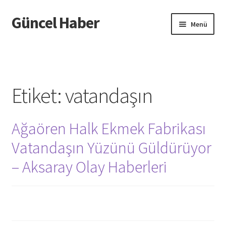
Güncel Haber
Dolaşıma
İçeriğe
Menü
geç
geç
Giriş
Etiket:
vatandaşın
Ağaören Halk Ekmek Fabrikası
Vatandaşın Yüzünü Güldürüyor
– Aksaray Olay Haberleri