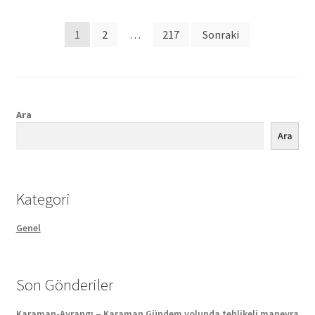
Posts
1
2
…
217
Sonraki
pagination
Ara
Ara
Kategori
Genel
Son Gönderiler
Karaman-Ayrangı – Karaman Gündem yolunda tehlikeli manevra