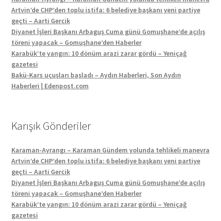
Artvin’de CHP’den toplu istifa: 6 belediye başkanı yeni partiye
geçti – Aarti Gercik
Diyanet İşleri Başkanı Arbaguş Cuma günü Gomuşhane’de açılış
töreni yapacak – Gomuşhane’den Haberler
Karabük’te yangın: 10 dönüm arazi zarar gördü – Yeniçağ
gazetesi
Bakü-Kars uçuşları başladı – Aydın Haberleri, Son Aydın
Haberleri | Edenpost.com
Karışık Gönderiler
Karaman-Ayrangı – Karaman Gündem yolunda tehlikeli manevra
Artvin’de CHP’den toplu istifa: 6 belediye başkanı yeni partiye
geçti – Aarti Gercik
Diyanet İşleri Başkanı Arbaguş Cuma günü Gomuşhane’de açılış
töreni yapacak – Gomuşhane’den Haberler
Karabük’te yangın: 10 dönüm arazi zarar gördü – Yeniçağ
gazetesi