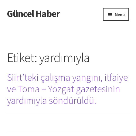
Güncel Haber
Dolaşıma
İçeriğe
Menü
geç
geç
Giriş
Etiket:
yardımıyla
Siirt’teki çalışma yangını, itfaiye
ve Toma – Yozgat gazetesinin
yardımıyla söndürüldü.