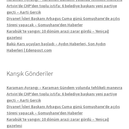
Artvin’de CHP’den toplu istifa: 6 belediye başkanı yeni partiye
geçti – Aarti Gercik
Diyanet İşleri Başkanı Arbaguş Cuma günü Gomuşhane’de açılış
töreni yapacak – Gomuşhane’den Haberler
Karabük’te yangın: 10 dönüm arazi zarar gördü – Yeniçağ
gazetesi
Bakü-Kars uçuşları başladı – Aydın Haberleri, Son Aydın
Haberleri | Edenpost.com
Karışık Gönderiler
Karaman-Ayrangı – Karaman Gündem yolunda tehlikeli manevra
Artvin’de CHP’den toplu istifa: 6 belediye başkanı yeni partiye
geçti – Aarti Gercik
Diyanet İşleri Başkanı Arbaguş Cuma günü Gomuşhane’de açılış
töreni yapacak – Gomuşhane’den Haberler
Karabük’te yangın: 10 dönüm arazi zarar gördü – Yeniçağ
gazetesi