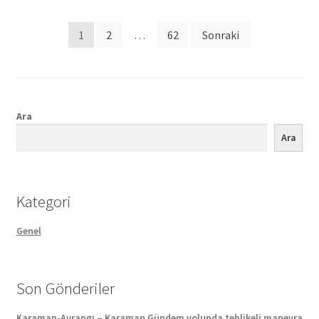
Posts
1
2
…
62
Sonraki
pagination
Ara
Ara
Kategori
Genel
Son Gönderiler
Karaman-Ayrangı – Karaman Gündem yolunda tehlikeli manevra