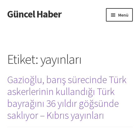
Güncel Haber
Dolaşıma
İçeriğe
Menü
geç
geç
Giriş
Etiket:
yayınları
Gazioğlu, barış sürecinde Türk
askerlerinin kullandığı Türk
bayrağını 36 yıldır göğsünde
saklıyor – Kıbrıs yayınları