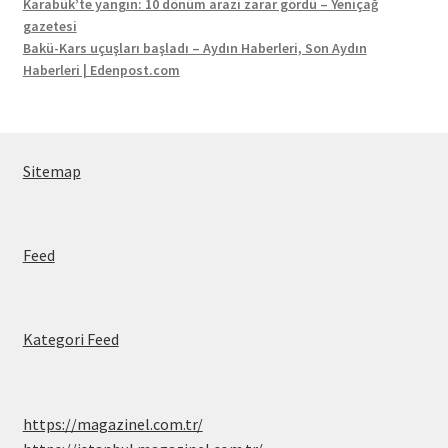
Karabük’te yangın: 10 dönüm arazi zarar gördü – Yeniçağ
gazetesi
Bakü-Kars uçuşları başladı – Aydın Haberleri, Son Aydın
Haberleri | Edenpost.com
Sitemap
Feed
Kategori Feed
https://magazinel.com.tr/