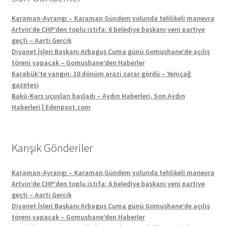
Karaman-Ayrangı – Karaman Gündem yolunda tehlikeli manevra
Artvin’de CHP’den toplu istifa: 6 belediye başkanı yeni partiye
geçti – Aarti Gercik
Diyanet İşleri Başkanı Arbaguş Cuma günü Gomuşhane’de açılış
töreni yapacak – Gomuşhane’den Haberler
Karabük’te yangın: 10 dönüm arazi zarar gördü – Yeniçağ
gazetesi
Bakü-Kars uçuşları başladı – Aydın Haberleri, Son Aydın
Haberleri | Edenpost.com
Karışık Gönderiler
Karaman-Ayrangı – Karaman Gündem yolunda tehlikeli manevra
Artvin’de CHP’den toplu istifa: 6 belediye başkanı yeni partiye
geçti – Aarti Gercik
Diyanet İşleri Başkanı Arbaguş Cuma günü Gomuşhane’de açılış
töreni yapacak – Gomuşhane’den Haberler