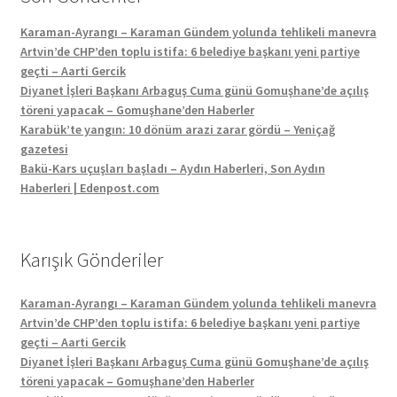
Karaman-Ayrangı – Karaman Gündem yolunda tehlikeli manevra
Artvin’de CHP’den toplu istifa: 6 belediye başkanı yeni partiye
geçti – Aarti Gercik
Diyanet İşleri Başkanı Arbaguş Cuma günü Gomuşhane’de açılış
töreni yapacak – Gomuşhane’den Haberler
Karabük’te yangın: 10 dönüm arazi zarar gördü – Yeniçağ
gazetesi
Bakü-Kars uçuşları başladı – Aydın Haberleri, Son Aydın
Haberleri | Edenpost.com
Karışık Gönderiler
Karaman-Ayrangı – Karaman Gündem yolunda tehlikeli manevra
Artvin’de CHP’den toplu istifa: 6 belediye başkanı yeni partiye
geçti – Aarti Gercik
Diyanet İşleri Başkanı Arbaguş Cuma günü Gomuşhane’de açılış
töreni yapacak – Gomuşhane’den Haberler