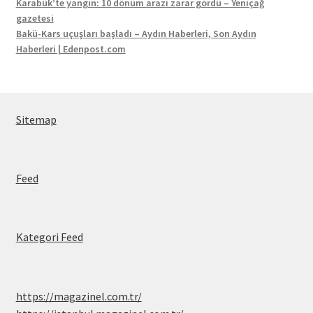
Karabük’te yangın: 10 dönüm arazi zarar gördü – Yeniçağ
gazetesi
Bakü-Kars uçuşları başladı – Aydın Haberleri, Son Aydın
Haberleri | Edenpost.com
Sitemap
Feed
Kategori Feed
https://magazinel.com.tr/