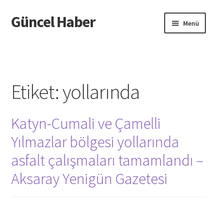
Güncel Haber
Dolaşıma
İçeriğe
Menü
geç
geç
Giriş
Etiket:
yollarında
Katyn-Cumali ve Çamelli
Yılmazlar bölgesi yollarında
asfalt çalışmaları tamamlandı –
Aksaray Yenigün Gazetesi