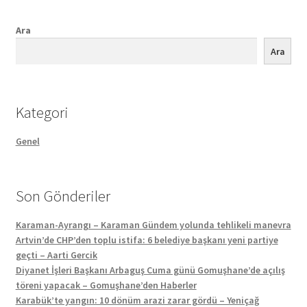
Ara
Ara
Kategori
Genel
Son Gönderiler
Karaman-Ayrangı – Karaman Gündem yolunda tehlikeli manevra
Artvin’de CHP’den toplu istifa: 6 belediye başkanı yeni partiye
geçti – Aarti Gercik
Diyanet İşleri Başkanı Arbaguş Cuma günü Gomuşhane’de açılış
töreni yapacak – Gomuşhane’den Haberler
Karabük’te yangın: 10 dönüm arazi zarar gördü – Yeniçağ