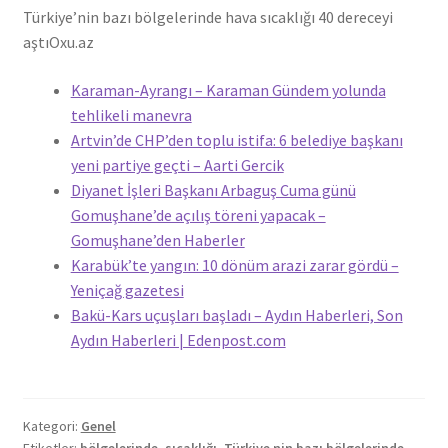
Türkiye’nin bazı bölgelerinde hava sıcaklığı 40 dereceyi
aştı
Oxu.az
Karaman-Ayrangı – Karaman Gündem yolunda
tehlikeli manevra
Artvin’de CHP’den toplu istifa: 6 belediye başkanı
yeni partiye geçti – Aarti Gercik
Diyanet İşleri Başkanı Arbaguş Cuma günü
Gomuşhane’de açılış töreni yapacak –
Gomuşhane’den Haberler
Karabük’te yangın: 10 dönüm arazi zarar gördü –
Yeniçağ gazetesi
Bakü-Kars uçuşları başladı – Aydın Haberleri, Son
Aydın Haberleri | Edenpost.com
Kategori:
Genel