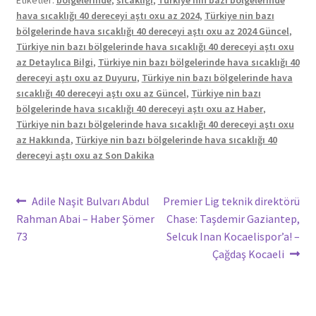
Etiketler:
bölgelerinde
,
sıcaklığı
,
Türkiye nin bazı bölgelerinde
hava sıcaklığı 40 dereceyi aştı oxu az 2024
,
Türkiye nin bazı
bölgelerinde hava sıcaklığı 40 dereceyi aştı oxu az 2024 Güncel
,
Türkiye nin bazı bölgelerinde hava sıcaklığı 40 dereceyi aştı oxu
az Detaylıca Bilgi
,
Türkiye nin bazı bölgelerinde hava sıcaklığı 40
dereceyi aştı oxu az Duyuru
,
Türkiye nin bazı bölgelerinde hava
sıcaklığı 40 dereceyi aştı oxu az Güncel
,
Türkiye nin bazı
bölgelerinde hava sıcaklığı 40 dereceyi aştı oxu az Haber
,
Türkiye nin bazı bölgelerinde hava sıcaklığı 40 dereceyi aştı oxu
az Hakkında
,
Türkiye nin bazı bölgelerinde hava sıcaklığı 40
dereceyi aştı oxu az Son Dakika
Yazı
Önceki
Sonraki
Adile Naşit Bulvarı Abdul
Premier Lig teknik direktörü
yazı:
yazı:
Rahman Abai – Haber Şömer
Chase: Taşdemir Gaziantep,
gezinmesi
73
Selcuk Inan Kocaelispor’a! –
Çağdaş Kocaeli