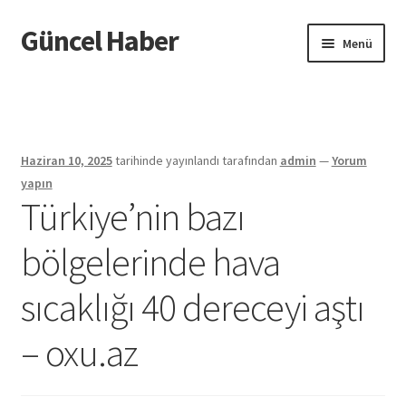
Güncel Haber
Dolaşıma
İçeriğe
Menü
geç
geç
Giriş
Haziran 10, 2025
tarihinde yayınlandı
tarafından
admin
—
Yorum
yapın
Türkiye’nin bazı
bölgelerinde hava
sıcaklığı 40 dereceyi aştı
– oxu.az