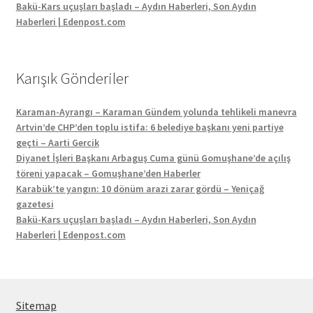
Bakü-Kars uçuşları başladı – Aydın Haberleri, Son Aydın
Haberleri | Edenpost.com
Karışık Gönderiler
Karaman-Ayrangı – Karaman Gündem yolunda tehlikeli manevra
Artvin’de CHP’den toplu istifa: 6 belediye başkanı yeni partiye
geçti – Aarti Gercik
Diyanet İşleri Başkanı Arbaguş Cuma günü Gomuşhane’de açılış
töreni yapacak – Gomuşhane’den Haberler
Karabük’te yangın: 10 dönüm arazi zarar gördü – Yeniçağ
gazetesi
Bakü-Kars uçuşları başladı – Aydın Haberleri, Son Aydın
Haberleri | Edenpost.com
Sitemap