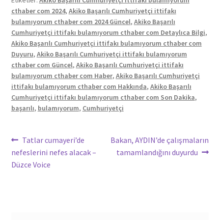
Etiketler:
Akiko Başarılı Cumhuriyetçi ittifakı bulamıyorum
cthaber com 2024
,
Akiko Başarılı Cumhuriyetçi ittifakı
bulamıyorum cthaber com 2024 Güncel
,
Akiko Başarılı
Cumhuriyetçi ittifakı bulamıyorum cthaber com Detaylıca Bilgi
,
Akiko Başarılı Cumhuriyetçi ittifakı bulamıyorum cthaber com
Duyuru
,
Akiko Başarılı Cumhuriyetçi ittifakı bulamıyorum
cthaber com Güncel
,
Akiko Başarılı Cumhuriyetçi ittifakı
bulamıyorum cthaber com Haber
,
Akiko Başarılı Cumhuriyetçi
ittifakı bulamıyorum cthaber com Hakkında
,
Akiko Başarılı
Cumhuriyetçi ittifakı bulamıyorum cthaber com Son Dakika
,
başarılı
,
bulamıyorum
,
Cumhuriyetçi
Yazı
Önceki
Sonraki
Tatlar cumayeri’de
Bakan, AYDIN’de çalışmaların
yazı:
yazı:
nefeslerini nefes alacak –
tamamlandığını duyurdu
gezinmesi
Düzce Voice