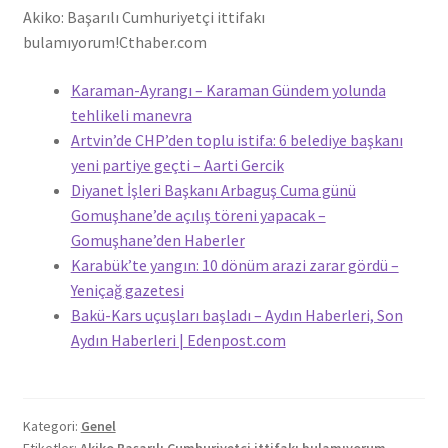
Akiko: Başarılı Cumhuriyetçi ittifakı
bulamıyorum!
Cthaber.com
Karaman-Ayrangı – Karaman Gündem yolunda
tehlikeli manevra
Artvin’de CHP’den toplu istifa: 6 belediye başkanı
yeni partiye geçti – Aarti Gercik
Diyanet İşleri Başkanı Arbaguş Cuma günü
Gomuşhane’de açılış töreni yapacak –
Gomuşhane’den Haberler
Karabük’te yangın: 10 dönüm arazi zarar gördü –
Yeniçağ gazetesi
Bakü-Kars uçuşları başladı – Aydın Haberleri, Son
Aydın Haberleri | Edenpost.com
Kategori:
Genel