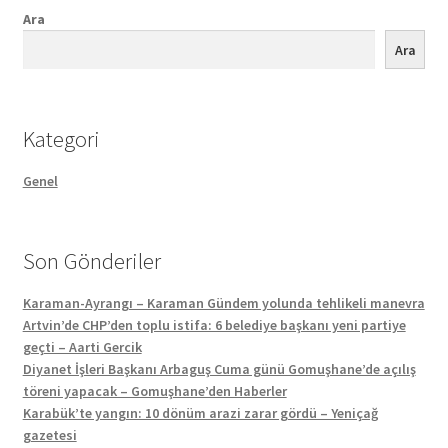
Ara
Ara
Kategori
Genel
Son Gönderiler
Karaman-Ayrangı – Karaman Gündem yolunda tehlikeli manevra
Artvin’de CHP’den toplu istifa: 6 belediye başkanı yeni partiye
geçti – Aarti Gercik
Diyanet İşleri Başkanı Arbaguş Cuma günü Gomuşhane’de açılış
töreni yapacak – Gomuşhane’den Haberler
Karabük’te yangın: 10 dönüm arazi zarar gördü – Yeniçağ
gazetesi