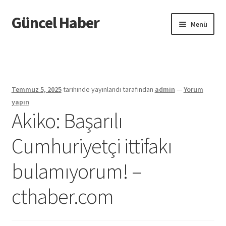
Güncel Haber
Dolaşıma
İçeriğe
Menü
geç
geç
Giriş
Temmuz 5, 2025
tarihinde yayınlandı
tarafından
admin
—
Yorum
yapın
Akiko: Başarılı
Cumhuriyetçi ittifakı
bulamıyorum! –
cthaber.com