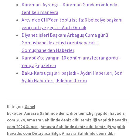
Karaman-Ayrangı – Karaman Gündem yolunda
tehlikeli manevra
Artvin’de CHP’den toplu istifa: 6 belediye başkanı
yeni partiye geçti – Aarti Gercik
Diyanet İşleri Başkanı Arbaguş Cuma günü
Gomuşhane’de açılış töreni yapacak –
Gomuşhane’den Haberler
Karabük’te yangın: 10 dönüm arazi zarar gördü –
Yeniçağ gazetesi
Bakü-Kars uçuşları başladı – Aydın Haberleri, Son
Aydın Haberleri | Edenpost.com
Kategori:
Genel
Etiketler:
Amasra Sahilinde deniz dibi temizliği yapıldı havadis
com 2024
,
Amasra Sahilinde deniz dibi temizliği yapıldı havadis
com 2024 Güncel
,
Amasra Sahilinde deniz dibi temizliği yapıldı
havadis com Detaylıca Bilgi
,
Amasra Sahilinde deniz dibi