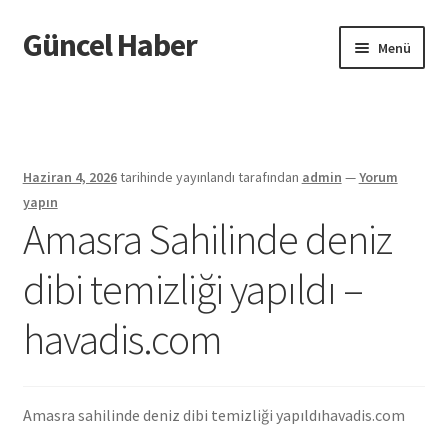
Güncel Haber
Dolaşıma
İçeriğe
Menü
geç
geç
Giriş
Haziran 4, 2026
tarihinde yayınlandı
tarafından
admin
—
Yorum
yapın
Amasra Sahilinde deniz
dibi temizliği yapıldı –
havadis.com
Amasra sahilinde deniz dibi temizliği yapıldı
havadis.com