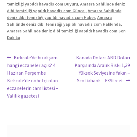
temizliği yapıldı havadis com Duyuru
,
Amasra Sahilinde deniz
dibi temizliği yapıldı havadis com Güncel
,
Amasra Sahilinde
deniz dibi temizliği yapıldı havadis com Haber
,
Amasra
Sahilinde deniz dibi temizliği yapıldı havadis com Hakkında
,
Amasra Sahilinde deniz dibi temizliği yapıldı havadis com Son
Dakika
Yazı
Önceki
Sonraki
Kırkcale’de bu akşam
Kanada Doları: ABD Doları
yazı:
yazı:
hangi eczaneler açık? 4
Karşısında Aralık Riski 1,39
gezinmesi
Haziran Perşembe
Yüksek Seviyesine Yakın –
Kırkcale’de nöbetçi olan
Scotiabank – FXStreet
eczanelerin tam listesi –
Valilik gazetesi