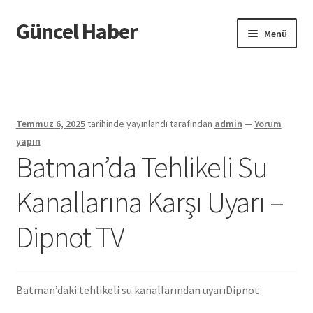
Güncel Haber
Dolaşıma
İçeriğe
Menü
geç
geç
Giriş
Temmuz 6, 2025
tarihinde yayınlandı
tarafından
admin
—
Yorum
yapın
Batman’da Tehlikeli Su
Kanallarına Karşı Uyarı –
Dipnot TV
Batman’daki tehlikeli su kanallarından uyarı
Dipnot