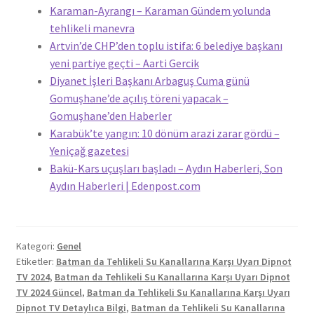
Karaman-Ayrangı – Karaman Gündem yolunda
tehlikeli manevra
Artvin’de CHP’den toplu istifa: 6 belediye başkanı
yeni partiye geçti – Aarti Gercik
Diyanet İşleri Başkanı Arbaguş Cuma günü
Gomuşhane’de açılış töreni yapacak –
Gomuşhane’den Haberler
Karabük’te yangın: 10 dönüm arazi zarar gördü –
Yeniçağ gazetesi
Bakü-Kars uçuşları başladı – Aydın Haberleri, Son
Aydın Haberleri | Edenpost.com
Kategori:
Genel
Etiketler:
Batman da Tehlikeli Su Kanallarına Karşı Uyarı Dipnot
TV 2024
,
Batman da Tehlikeli Su Kanallarına Karşı Uyarı Dipnot
TV 2024 Güncel
,
Batman da Tehlikeli Su Kanallarına Karşı Uyarı
Dipnot TV Detaylıca Bilgi
,
Batman da Tehlikeli Su Kanallarına