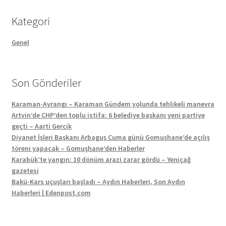
Kategori
Genel
Son Gönderiler
Karaman-Ayrangı – Karaman Gündem yolunda tehlikeli manevra
Artvin’de CHP’den toplu istifa: 6 belediye başkanı yeni partiye
geçti – Aarti Gercik
Diyanet İşleri Başkanı Arbaguş Cuma günü Gomuşhane’de açılış
töreni yapacak – Gomuşhane’den Haberler
Karabük’te yangın: 10 dönüm arazi zarar gördü – Yeniçağ
gazetesi
Bakü-Kars uçuşları başladı – Aydın Haberleri, Son Aydın
Haberleri | Edenpost.com