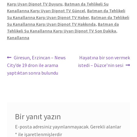
Karşı Uyarı Dipnot TV Duyuru
,
Batman da Tehlikeli Su
Kanallarına Karşı Uyarı Dipnot TV Güncel
,
Batman da Tehlikeli
Su Kanallarına Karşı Uyarı Dipnot TV Haber
,
Batman da Tehlikeli
Su Kanallarına Karşı Uyarı Dipnot TV Hakkında
,
Batman da
Tehlikeli Su Kanallarına Karşı Uyarı Dipnot TV Son Dakika
,
Kanallarına
Yazı
Önceki
Sonraki
Giresun, Erzincan – News
Hayatına bir son vermek
yazı:
yazı:
City’de 19 dron ile arama
istedi – Düzce’nin sesi
gezinmesi
yaptıktan sonra bulundu
Bir yanıt yazın
E-posta adresiniz yayınlanmayacak.
Gerekli alanlar
*
ile işaretlenmişlerdir