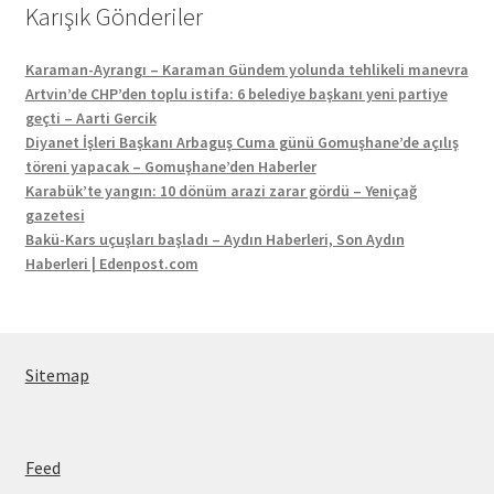
Karışık Gönderiler
Karaman-Ayrangı – Karaman Gündem yolunda tehlikeli manevra
Artvin’de CHP’den toplu istifa: 6 belediye başkanı yeni partiye
geçti – Aarti Gercik
Diyanet İşleri Başkanı Arbaguş Cuma günü Gomuşhane’de açılış
töreni yapacak – Gomuşhane’den Haberler
Karabük’te yangın: 10 dönüm arazi zarar gördü – Yeniçağ
gazetesi
Bakü-Kars uçuşları başladı – Aydın Haberleri, Son Aydın
Haberleri | Edenpost.com
Sitemap
Feed