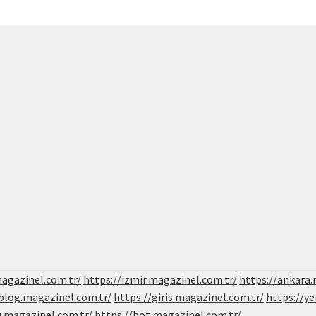
magazinel.com.tr/
https://izmir.magazinel.com.tr/
https://ankara.
/blog.magazinel.com.tr/
https://giris.magazinel.com.tr/
https://ye
u.magazinel.com.tr/
https://bot.magazinel.com.tr/