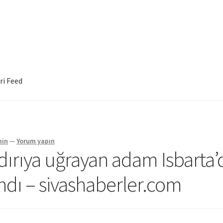
ri Feed
min
—
Yorum yapın
dırıya uğrayan adam Isbarta’
andı – sivashaberler.com