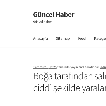
Güncel Haber
Dolaşıma
İçeriğe
geç
geç
Güncel Haber
Anasayfa
Sitemap
Feed
Katego
Giriş
Temmuz 5, 2025
tarihinde yayınlandı
tarafından
ad
Boğa tarafından sal
ciddi şekilde yaral