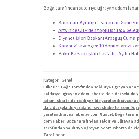
Boğa tarafından saldırıya uğrayan adam Isbart
Karaman-Ayrangı – Karaman Gündem y
Artvin’de CHP’den toplu istifa: 6 beled
Diyanet İşleri Başkanı Arbaguş Cuma 
Karabük’te yangın: 10 dönüm arazi zar
Bakü-Kars uçuşları başladı – Aydın Ha
Kategori:
Genel
Etiketler:
Boğa tarafından saldırıya uğrayan adam 
saldırıya uğrayan adam Isbarta da ciddi şekilde 
adam Isbarta da ciddi şekilde yaralandı sivashab
da ciddi şekilde yaralandı sivashaberler com Duy
yaralandı sivashaberler com Güncel
,
Boğa tarafın
com Haber
,
Boğa tarafından saldırıya uğrayan ad
tarafından saldırıya uğrayan adam Isbarta da cid
Tarafından