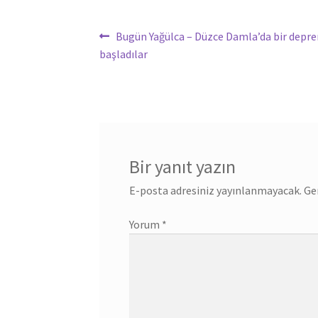
Yazı
Önceki
Bugün Yağülca – Düzce Damla’da bir depr
yazı:
başladılar
gezinmesi
Bir yanıt yazın
E-posta adresiniz yayınlanmayacak.
Ge
Yorum
*