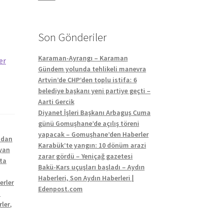
Son Gönderiler
Karaman-Ayrangı – Karaman
er
Gündem yolunda tehlikeli manevra
Artvin’de CHP’den toplu istifa: 6
belediye başkanı yeni partiye geçti –
Aarti Gercik
Diyanet İşleri Başkanı Arbaguş Cuma
günü Gomuşhane’de açılış töreni
yapacak – Gomuşhane’den Haberler
ndan
Karabük’te yangın: 10 dönüm arazi
ayan
zarar gördü – Yeniçağ gazetesi
ta
Bakü-Kars uçuşları başladı – Aydın
Haberleri, Son Aydın Haberleri |
erler
Edenpost.com
a
rler
,