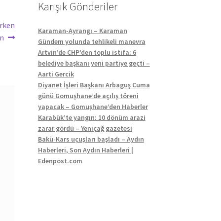
Karışık Gönderiler
erken
Karaman-Ayrangı – Karaman
sn
Gündem yolunda tehlikeli manevra
Artvin’de CHP’den toplu istifa: 6
belediye başkanı yeni partiye geçti –
Aarti Gercik
Diyanet İşleri Başkanı Arbaguş Cuma
günü Gomuşhane’de açılış töreni
yapacak – Gomuşhane’den Haberler
Karabük’te yangın: 10 dönüm arazi
zarar gördü – Yeniçağ gazetesi
Bakü-Kars uçuşları başladı – Aydın
Haberleri, Son Aydın Haberleri |
Edenpost.com