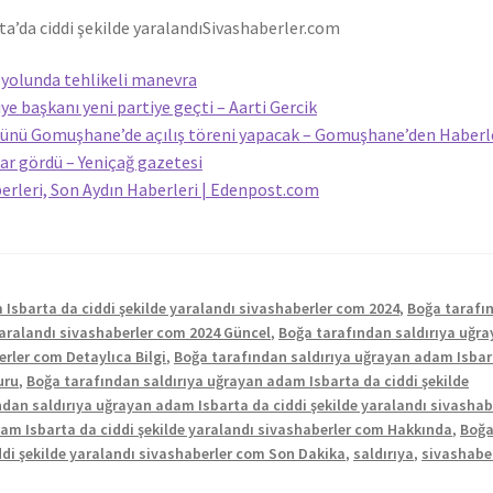
a’da ciddi şekilde yaralandı
Sivashaberler.com
olunda tehlikeli manevra
iye başkanı yeni partiye geçti – Aarti Gercik
günü Gomuşhane’de açılış töreni yapacak – Gomuşhane’den Haberl
ar gördü – Yeniçağ gazetesi
berleri, Son Aydın Haberleri | Edenpost.com
Isbarta da ciddi şekilde yaralandı sivashaberler com 2024
,
Boğa tarafı
yaralandı sivashaberler com 2024 Güncel
,
Boğa tarafından saldırıya uğr
erler com Detaylıca Bilgi
,
Boğa tarafından saldırıya uğrayan adam Isbar
uru
,
Boğa tarafından saldırıya uğrayan adam Isbarta da ciddi şekilde
dan saldırıya uğrayan adam Isbarta da ciddi şekilde yaralandı sivashab
am Isbarta da ciddi şekilde yaralandı sivashaberler com Hakkında
,
Boğ
di şekilde yaralandı sivashaberler com Son Dakika
,
saldırıya
,
sivashabe