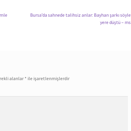
Sonraki
emle
Bursa’da sahnede talihsiz anlar: Bayhan şarkı söyl
yazı:
yere düştü – m
rekli alanlar
*
ile işaretlenmişlerdir