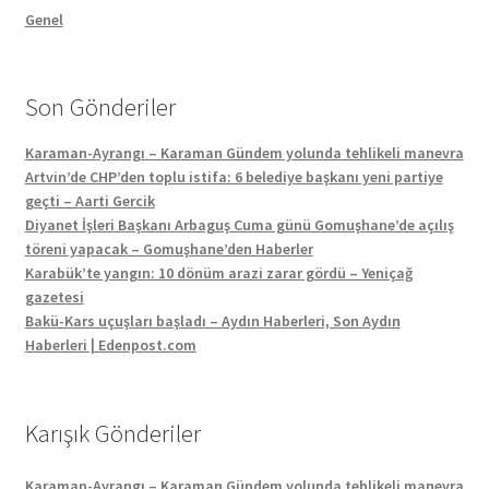
Genel
Son Gönderiler
Karaman-Ayrangı – Karaman Gündem yolunda tehlikeli manevra
Artvin’de CHP’den toplu istifa: 6 belediye başkanı yeni partiye
geçti – Aarti Gercik
Diyanet İşleri Başkanı Arbaguş Cuma günü Gomuşhane’de açılış
töreni yapacak – Gomuşhane’den Haberler
Karabük’te yangın: 10 dönüm arazi zarar gördü – Yeniçağ
gazetesi
Bakü-Kars uçuşları başladı – Aydın Haberleri, Son Aydın
Haberleri | Edenpost.com
Karışık Gönderiler
Karaman-Ayrangı – Karaman Gündem yolunda tehlikeli manevra