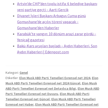
Artvin’de CHP’den toplu istifa: 6 belediye başkanı
yeni partiye geçti – Aarti Gercik
Diyanet İşleri Başkanı Arbaguş Cuma günü
Gomuşhane’de açılış töreni yapacak –
Gomuşhane’den Haberler
Karabük’te yangın: 10 dönüm arazi zarar gördü –
Yeniçağ gazetesi
Bakü-Kars uçuşları başladı – Aydın Haberleri, Son
Aydın Haberleri | Edenpost.com
Kategori:
Genel
Etiketler:
Elon Musk ABD Parti Temelleri Evrensel net 2024
,
Elon
Musk ABD Parti Temelleri Evrensel net 2024 Güncel
,
Elon Musk
ABD Parti Temelleri Evrensel net Detaylıca Bilgi
,
Elon Musk ABD
Parti Temelleri Evrensel net Duyuru
,
Elon Musk ABD Parti
Temelleri Evrensel net Güncel
,
Elon Musk ABD Parti Temelleri
Evrensel net Haber
,
Elon Musk ABD Parti Temelleri Evrensel net