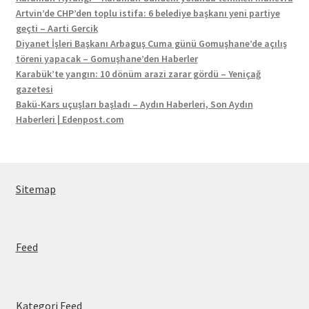
Artvin’de CHP’den toplu istifa: 6 belediye başkanı yeni partiye
geçti – Aarti Gercik
Diyanet İşleri Başkanı Arbaguş Cuma günü Gomuşhane’de açılış
töreni yapacak – Gomuşhane’den Haberler
Karabük’te yangın: 10 dönüm arazi zarar gördü – Yeniçağ
gazetesi
Bakü-Kars uçuşları başladı – Aydın Haberleri, Son Aydın
Haberleri | Edenpost.com
Sitemap
Feed
Kategori Feed