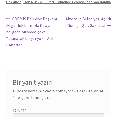
Hakkında
,
Elon Musk ABD Parti Temelleri Evrensel net Son Dakika
Yazı
Önceki
Sonraki
ÖDEMIS Belediye Başkanı
Altezova Belediyesi Açıldı
yazı:
yazı:
iki günlük bir mola ile aynı
Güneş – Şok Gazetesi
gezinmesi
bölgede bir video çekti:
Yakanacak bir yer yok – Acil
Haberler
Bir yanıt yazın
E-posta adresiniz yayınlanmayacak.
Gerekli alanlar
*
ile işaretlenmişlerdir
Yorum
*