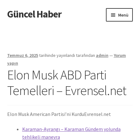
Güncel Haber
Dolaşıma
İçeriğe
Menü
geç
geç
Giriş
Temmuz 6, 2025
tarihinde yayınlandı
tarafından
admin
—
Yorum
yapın
Elon Musk ABD Parti
Temelleri – Evrensel.net
Elon Musk American Partisi’ni Kurdu
Evrensel.net
Karaman-Ayrangı – Karaman Gündem yolunda
tehlikeli manevra