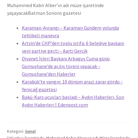
Muhammed Kabir Alber’ın adı müze işaretinde
yaşayacak
Batman Sonons gazetesi
Karaman-Ayrangı – Karaman Gündem yolunda
tehlikeli manevra
Artvin’de CHP’den toplu istifa: 6 belediye başkanı
yeni partiye geçti – Aarti Gercik
Diyanet İşleri Başkanı Arbaguş Cuma günü
Gomuşhane’de açılış töreni yapacak –
Gomuşhane’den Haberler
Karabük’te yangın: 10 dönüm arazi zarar gördü –
Yeniçağ gazetesi
Bakü-Kars uçuşları başladı – Aydın Haberleri, Son
Aydın Haberleri | Edenpost.com
Kategori:
Genel