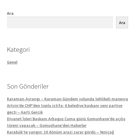
Ara
Ara
Kategori
Genel
Son Gönderiler
Karaman-Ayrangı – Karaman Gündem yolunda tehlikeli manevra
Artvin’de CHP’den toplu istifa: 6 belediye başkanı yeni partiye
geçti – Aarti Gercik
Diyanet İşleri Başkanı Arbaguş Cuma günü Gomuşhane’de açılış
töreni yapacak – Gomuşhane’den Haberler
Karabük’te yangın: 10 dönüm arazi zarar gördü – Yeniçağ