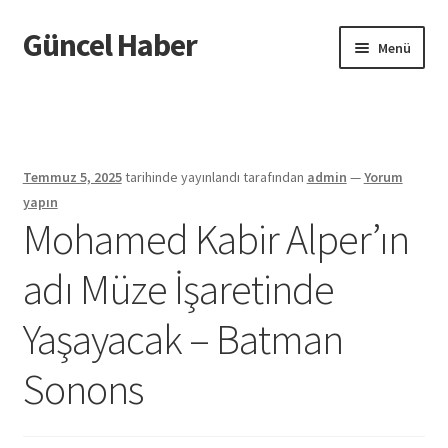
Güncel Haber
Dolaşıma
İçeriğe
Menü
geç
geç
Giriş
Temmuz 5, 2025
tarihinde yayınlandı
tarafından
admin
—
Yorum
yapın
Mohamed Kabir Alper’ın
adı Müze İşaretinde
Yaşayacak – Batman
Sonons