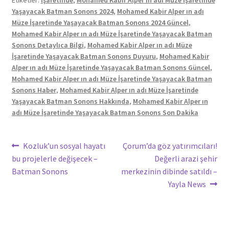
Etiketler:
İşaretinde
,
Mohamed Kabir Alper ın adı Müze İşaretinde
Yaşayacak Batman Sonons 2024
,
Mohamed Kabir Alper ın adı
Müze İşaretinde Yaşayacak Batman Sonons 2024 Güncel
,
Mohamed Kabir Alper ın adı Müze İşaretinde Yaşayacak Batman
Sonons Detaylıca Bilgi
,
Mohamed Kabir Alper ın adı Müze
İşaretinde Yaşayacak Batman Sonons Duyuru
,
Mohamed Kabir
Alper ın adı Müze İşaretinde Yaşayacak Batman Sonons Güncel
,
Mohamed Kabir Alper ın adı Müze İşaretinde Yaşayacak Batman
Sonons Haber
,
Mohamed Kabir Alper ın adı Müze İşaretinde
Yaşayacak Batman Sonons Hakkında
,
Mohamed Kabir Alper ın
adı Müze İşaretinde Yaşayacak Batman Sonons Son Dakika
Yazı
Önceki
Sonraki
Kozluk’un sosyal hayatı
Çorum’da göz yatırımcıları!
yazı:
yazı:
bu projelerle değişecek –
Değerli arazi şehir
gezinmesi
Batman Sonons
merkezinin dibinde satıldı –
Yayla News